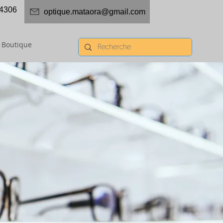
4306
optique.mataora@gmail.com
Boutique