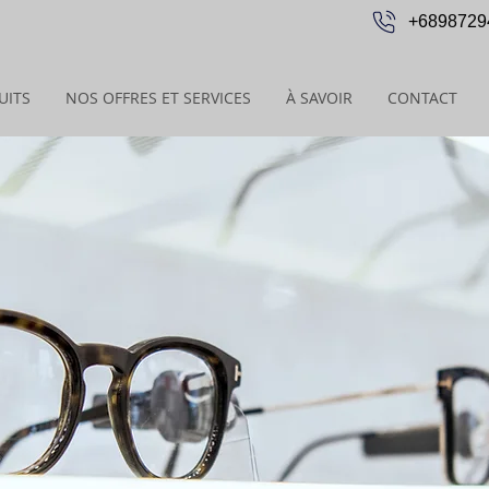
+6898729
UITS
NOS OFFRES ET SERVICES
À SAVOIR
CONTACT