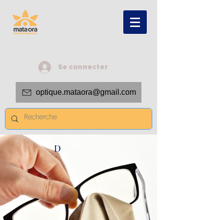
Se connecter
optique.mataora@gmail.com
D