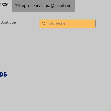
4306
optique.mataora@gmail.com
Boutique
DS