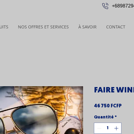
+6898729
UITS
NOS OFFRES ET SERVICES
À SAVOIR
CONTACT
FAIRE WIN
Prix
46 750 FCFP
Quantité
*