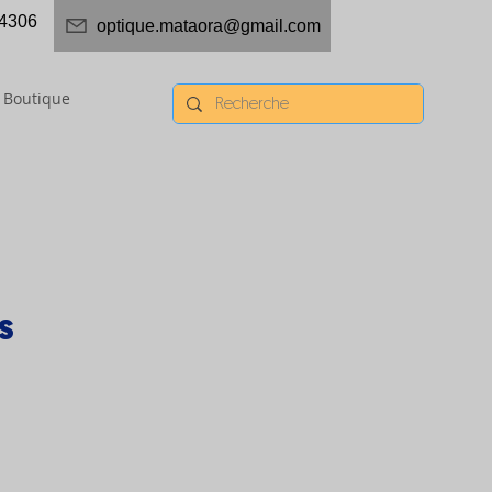
4306
optique.mataora@gmail.com
Boutique
S