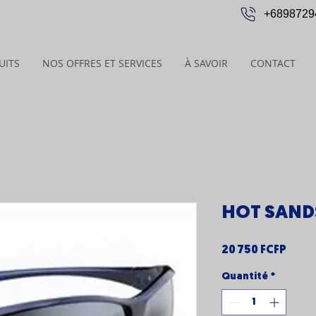
+6898729
UITS
NOS OFFRES ET SERVICES
À SAVOIR
CONTACT
HOT SAND
Prix
20 750 FCFP
Quantité
*