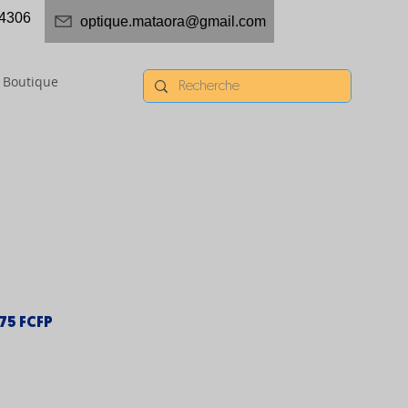
4306
optique.mataora@gmail.com
Boutique
Prix
375 FCFP
inal
promotionnel