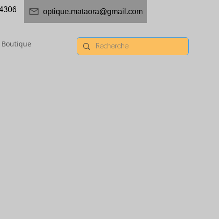
4306
optique.mataora@gmail.com
Boutique