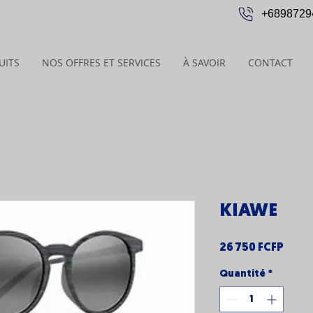
+6898729
UITS
NOS OFFRES ET SERVICES
À SAVOIR
CONTACT
KIAWE
Prix
26 750 FCFP
Quantité
*