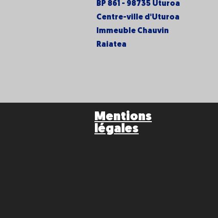
BP 861 - 98735 Uturoa
Centre-ville d'Uturoa
Immeuble Chauvin
Raiatea
Mentions
légales