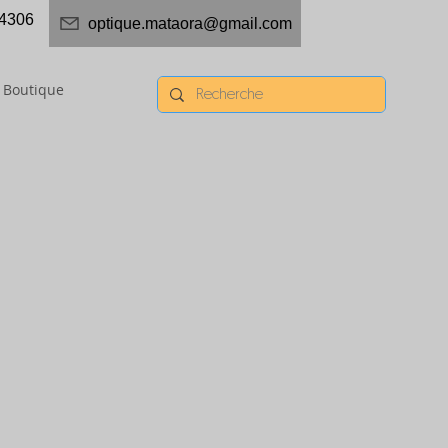
4306
optique.mataora@gmail.com
Boutique