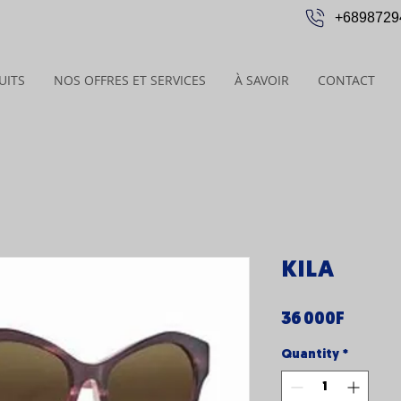
+6898729
UITS
NOS OFFRES ET SERVICES
À SAVOIR
CONTACT
KILA
Price
36 000F
Quantity
*