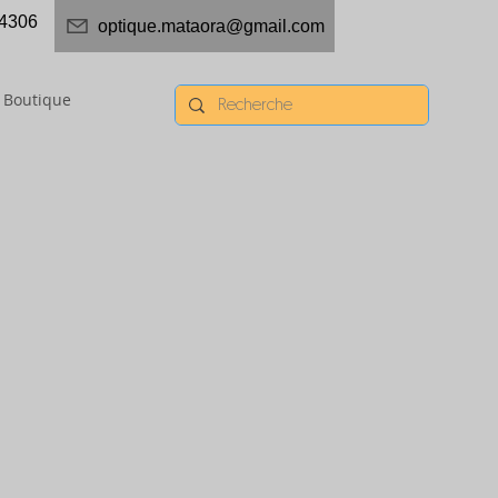
4306
optique.mataora@gmail.com
Boutique