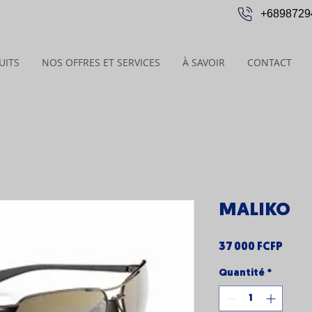
+6898729
UITS
NOS OFFRES ET SERVICES
À SAVOIR
CONTACT
MALIKO
Prix
37 000 FCFP
Quantité
*