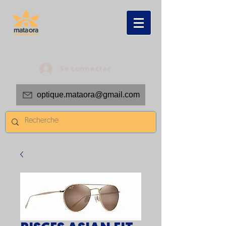
Se connecter
optique.mataora@gmail.com