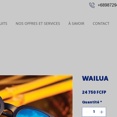
+6898729
UITS
NOS OFFRES ET SERVICES
À SAVOIR
CONTACT
WAILUA
Prix
24 750 FCFP
Quantité
*