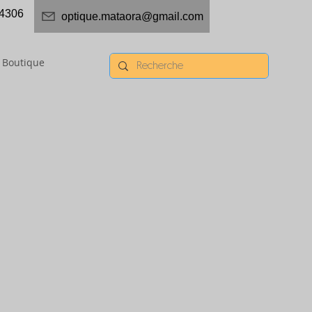
4306
optique.mataora@gmail.com
Boutique